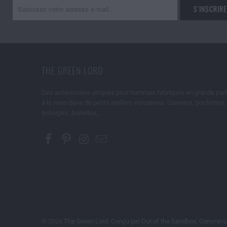
THE GREEN LORD
Des accessoires uniques pour hommes fabriqués en grande part
à la main dans de petits ateliers européens. Cravates, pochettes,
écharpes, bretelles,...
© 2026
The Green Lord
.
Conçu par Out of the Sandbox
.
Commerce 