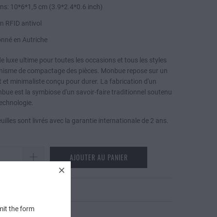
ns: 10*6*1,5 cm (3.9*2.4*0.6 inch)
n RFID antivol
onné
en Autriche
e luxe ultime pour toutes les occasions et tous les styles
nisme de compactage des pièces. Monbue repose sur un
et minimaliste conçu pour durer. La fabrication d'un
nbue est la symbiose d'un savoir-faire traditionnel soutenu
technologie.
uilles sont livrés avec la garantie internationale de 2 ans.
AJOUTER AU PANIER
efeuilles
mit the form