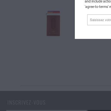
and include actio
'agree-to-terms' 
INSCRIVEZ-VOUS