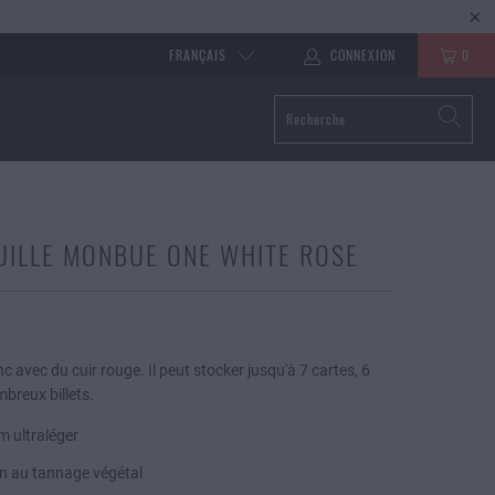
FRANÇAIS
CONNEXION
0
UILLE MONBUE ONE WHITE ROSE
nc avec du cuir rouge. Il peut stocker jusqu'à 7 cartes, 6
mbreux billets.
m ultraléger
ien au tannage végétal