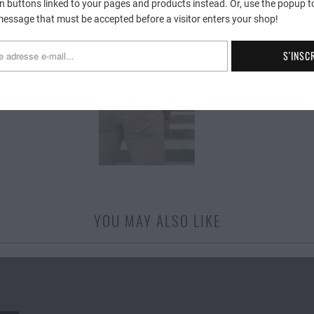
n buttons linked to your pages and products instead. Or, use the popup t
message that must be accepted before a visitor enters your shop!
YOU MAY ALSO LIKE