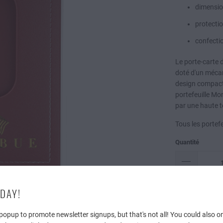
dimensio
protectio
confecti
Le porte-carte d
doté d'un méca
design compact 
portefeuille Mo
par une haute 
Tous les portefe
Quantité
DAY!
Collections:
Port
popup to promote newsletter signups, but that's not all! You could also o