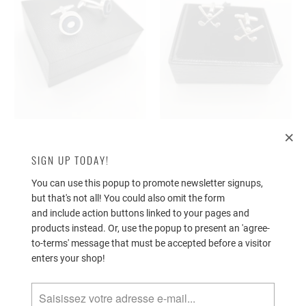
BOUTONS DE MANCHETTE
BOUTONS DE MANCHETTE
CERCLES
CLUBS DE GOLF
SIGN UP TODAY!
€85,00
€35,00
Sold Out
You can use this popup to promote newsletter signups,
AJOUTER AU PANIER
but that's not all! You could also omit the form
SOLD OUT
and include action buttons linked to your pages and
products instead. Or, use the popup to present an 'agree-
to-terms' message that must be accepted before a visitor
enters your shop!