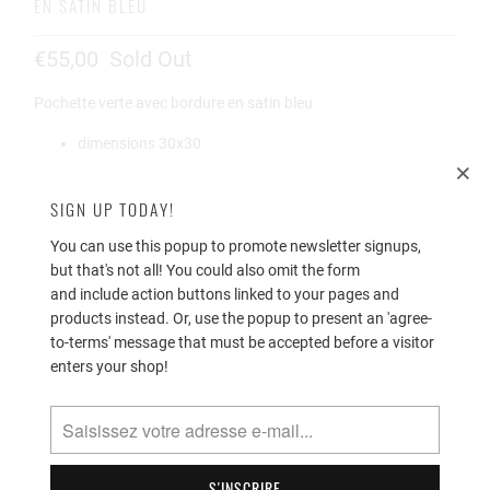
EN SATIN BLEU
€55,00
Sold Out
Pochette verte avec bordure en satin bleu
dimensions 30x30
100% coton
SIGN UP TODAY!
finition roulottée main
You can use this popup to promote newsletter signups,
Simonnot-Godard représente véritable savoir-faire et la
but that's not all! You could also omit the form
tradition artisanale dans ses créations. Toutes ces pochettes
and include action buttons linked to your pages and
sont entièrement tissées et confectionnées en France et
products instead. Or, use the popup to present an 'agree-
évoquent la quintessence de l'élégance masculine.
to-terms' message that must be accepted before a visitor
enters your shop!
Quantité
SOLD OUT