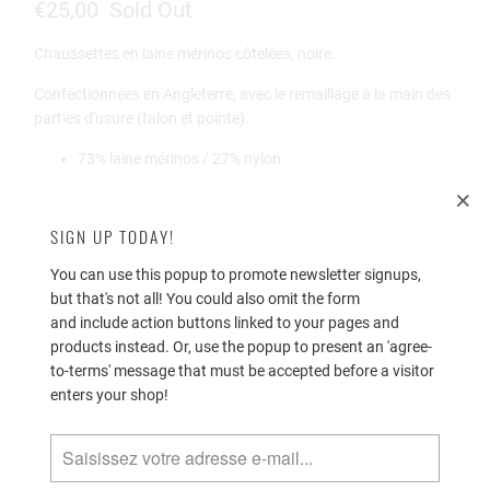
€25,00
Sold Out
Chaussettes
en laine mérinos
côtelées, noire.
Confectionnées en
Angleterre, avec le remaillage à la main des
parties d'usure (talon et pointe).
73% laine mérinos / 27% nylon
longues (longueur sous les genoux)
Taille M (EU 41-44)
SIGN UP TODAY!
You can use this popup to promote newsletter signups,
Luxury Collection ; Automne/hiver.
but that's not all! You could also omit the form
Pantherella fabrique l'une des meilleures chaussettes au
and include action buttons linked to your pages and
monde depuis 1937 et il est l'une des rares marques
products instead. Or, use the popup to present an 'agree-
britanniques à rester fidèle à la tradition du «Made in
to-terms' message that must be accepted before a visitor
England».
enters your shop!
Quantité