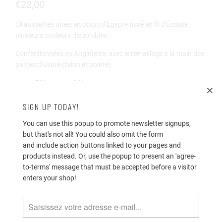
€22,00
Chaussettes unies
en coton d'Egypte tissé en fil d'Écosse ;
plusieurs couleurs disponibles.
Confectionnées en
Angleterre, avec le remaillage à la main des
parties d'usure (talon et pointe).
70% coton / 30% nylon
longueur standard (mi-mollet)
SIGN UP TODAY!
Taille M (EU 41-44)
You can use this popup to promote newsletter signups,
but that's not all! You could also omit the form
Classic Collection ; Printemps/été.
and include action buttons linked to your pages and
Pantherella fabrique l'une des meilleures chaussettes au
products instead. Or, use the popup to present an 'agree-
monde depuis 1937 et il est l'une des rares marques
to-terms' message that must be accepted before a visitor
britanniques à rester fidèle à la tradition du «Made in
enters your shop!
England».
Color