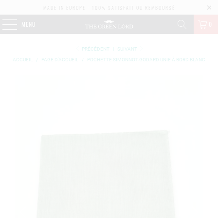
MADE IN EUROPE - 100% SATISFAIT OU REMBOURSÉ
MENU
0
PRÉCÉDENT
|
SUIVANT
ACCUEIL
/
PAGE D'ACCUEIL
/
POCHETTE SIMONNOT-GODARD UNIE À BORD BLANC