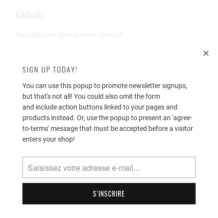
€65,00
Pochette unie avec bordure blanche.
dimensions 30x30
SIGN UP TODAY!
100% coton
finition roulottée main
You can use this popup to promote newsletter signups,
but that's not all! You could also omit the form
Simonnot-Godard représente véritable savoir-faire et la
and include action buttons linked to your pages and
tradition artisanale dans ses créations. Toutes ces pochettes
products instead. Or, use the popup to present an 'agree-
sont entièrement tissées et confectionnées en France et
to-terms' message that must be accepted before a visitor
évoquent la quintessence de l'élégance masculine.
enters your shop!
Color
Quantité