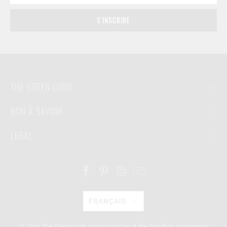
THE GREEN LORD
BON À SAVOIR
LEGAL
FRANÇAIS
© 2026
The Green Lord
.
Conçu par Out of the Sandbox
.
Commerce